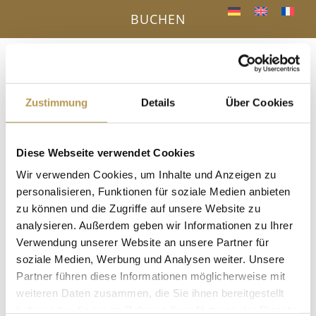
BUCHEN
Menü
a
Zustimmung
Details
Über Cookies
IHR VORTEIL - DIREKTBUCHUNG ONLINE
Diese Webseite verwendet Cookies
« Alle Veranstaltungen
Wir verwenden Cookies, um Inhalte und Anzeigen zu
personalisieren, Funktionen für soziale Medien anbieten
Diese Veranstaltung hat bereits stattgefunden.
zu können und die Zugriffe auf unsere Website zu
analysieren. Außerdem geben wir Informationen zu Ihrer
Salzpeeling mit Annette
Verwendung unserer Website an unsere Partner für
soziale Medien, Werbung und Analysen weiter. Unsere
29. August 2025, 15:30
-
15:45
Partner führen diese Informationen möglicherweise mit
im Dampfbad, Anmeldung erforderlich!
weiteren Daten zusammen, die Sie ihnen bereitgestellt
haben oder die sie im Rahmen Ihrer Nutzung der Dienste