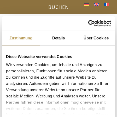
BUCHEN
Menü
a
Zustimmung
Details
Über Cookies
IHR VORTEIL - DIREKTBUCHUNG ONLINE
Diese Webseite verwendet Cookies
« Alle Veranstaltungen
Wir verwenden Cookies, um Inhalte und Anzeigen zu
personalisieren, Funktionen für soziale Medien anbieten
Diese Veranstaltung hat bereits stattgefunden.
zu können und die Zugriffe auf unsere Website zu
analysieren. Außerdem geben wir Informationen zu Ihrer
Pilates mit Annette
Verwendung unserer Website an unsere Partner für
soziale Medien, Werbung und Analysen weiter. Unsere
29. August 2025, 16:15
-
17:15
Partner führen diese Informationen möglicherweise mit
im Gymnastikraum. Anmeldung erforderlich!
weiteren Daten zusammen, die Sie ihnen bereitgestellt
haben oder die sie im Rahmen Ihrer Nutzung der Dienste