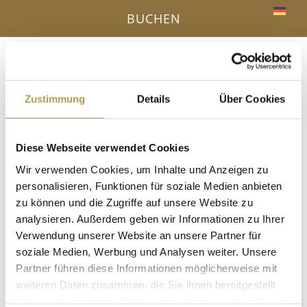
BUCHEN
Menü
a
Zustimmung
Details
Über Cookies
IHR VORTEIL - DIREKTBUCHUNG ONLINE
Diese Webseite verwendet Cookies
« Alle Veranstaltungen
Wir verwenden Cookies, um Inhalte und Anzeigen zu
personalisieren, Funktionen für soziale Medien anbieten
Diese Veranstaltung hat bereits stattgefunden.
zu können und die Zugriffe auf unsere Website zu
analysieren. Außerdem geben wir Informationen zu Ihrer
Salzpeeling mit Esther
Verwendung unserer Website an unsere Partner für
soziale Medien, Werbung und Analysen weiter. Unsere
14 Juli, 11:45
-
12:00
Partner führen diese Informationen möglicherweise mit
in der Dampfsauna, Anmeldung erforderlich!
weiteren Daten zusammen, die Sie ihnen bereitgestellt
haben oder die sie im Rahmen Ihrer Nutzung der Dienste