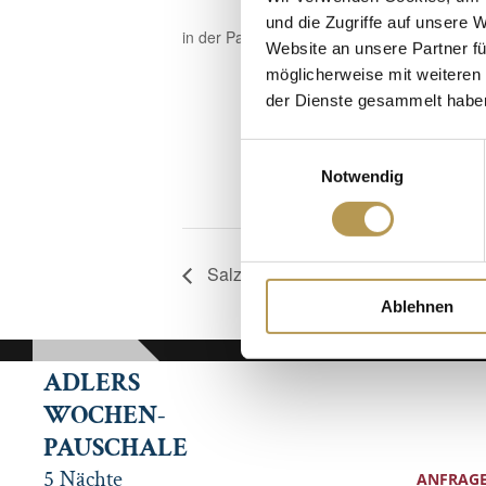
und die Zugriffe auf unsere 
in der Panoramasauna
Website an unsere Partner fü
möglicherweise mit weiteren
Zum Kalende
der Dienste gesammelt habe
Einwilligungsauswahl
Notwendig
Salzpeeling mit Esther
Ablehnen
ADLERS
WOCHEN-
PAUSCHALE
5 Nächte