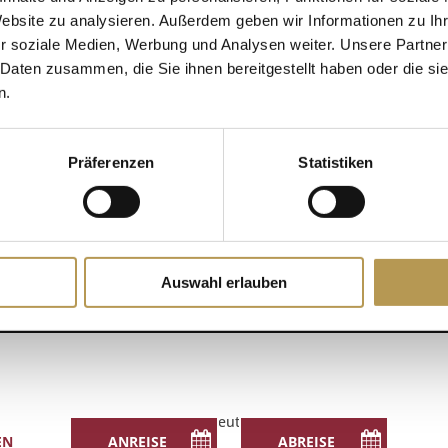
Website zu analysieren. Außerdem geben wir Informationen zu I
r soziale Medien, Werbung und Analysen weiter. Unsere Partner
DETAILS
 Daten zusammen, die Sie ihnen bereitgestellt haben oder die s
r hinzufügen
n.
Datum:
14 Juli
Zeit:
Präferenzen
Statistiken
12:30 - 12:45
Auswahl erlauben
Deutsch