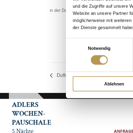
und die Zugriffe auf unsere 
in der Dampfsauna, Anmeldung erforderlich
Website an unsere Partner fü
möglicherweise mit weiteren
der Dienste gesammelt habe
Einwilligungsauswahl
Notwendig
Duftreise – Mediterrane Auszeit mit 
Ablehnen
ADLERS
WOCHEN-
PAUSCHALE
5 Nächte