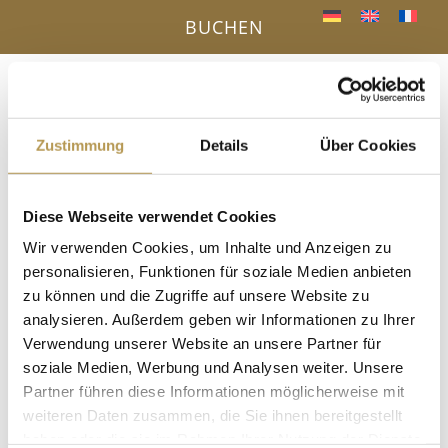
BUCHEN
Menü
a
Zustimmung
Details
Über Cookies
IHR VORTEIL - DIREKTBUCHUNG ONLINE
Diese Webseite verwendet Cookies
« Alle Veranstaltungen
Wir verwenden Cookies, um Inhalte und Anzeigen zu
personalisieren, Funktionen für soziale Medien anbieten
Diese Veranstaltung hat bereits stattgefunden.
zu können und die Zugriffe auf unsere Website zu
analysieren. Außerdem geben wir Informationen zu Ihrer
Salzpeeling mit Nancy
Verwendung unserer Website an unsere Partner für
soziale Medien, Werbung und Analysen weiter. Unsere
13 Januar, 13:00
-
13:15
Partner führen diese Informationen möglicherweise mit
in der Dampfsauna, Anmeldung erforderlich!
weiteren Daten zusammen, die Sie ihnen bereitgestellt
haben oder die sie im Rahmen Ihrer Nutzung der Dienste