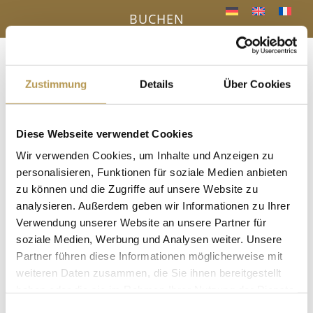
BUCHEN
Menü
a
Zustimmung
Details
Über Cookies
Diese Webseite verwendet Cookies
IHR VORTEIL - DIREKTBUCHUNG ONLINE
Wir verwenden Cookies, um Inhalte und Anzeigen zu
« Alle Veranstaltungen
personalisieren, Funktionen für soziale Medien anbieten
zu können und die Zugriffe auf unsere Website zu
Diese Veranstaltung hat bereits stattgefunden.
analysieren. Außerdem geben wir Informationen zu Ihrer
Verwendung unserer Website an unsere Partner für
Saunaaufguss mit Nancy
soziale Medien, Werbung und Analysen weiter. Unsere
Partner führen diese Informationen möglicherweise mit
13 Januar, 13:30
-
13:45
weiteren Daten zusammen, die Sie ihnen bereitgestellt
haben oder die sie im Rahmen Ihrer Nutzung der Dienste
in der Panoramasauna
gesammelt haben.
Einwilligungsauswahl