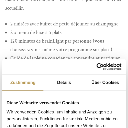
accueillir.
2 nuitées avec buffet de petit-déjeuner au champagne
2 x menu de luxe à 5 plats
120 minutes de brainLight par personne (vous
choisissez vous-même votre programme sur place)
Guide de la pleine conscience : apprendre et pratiquer
une attitude de pleine conscience au quotidien
Suggestion profonde : par exemple, aller chez le
Zustimmung
Details
Über Cookies
dentiste sans crainte
Perdre du poids et se sentir bien
Surmonter ses peurs
Diese Webseite verwendet Cookies
Dormir sainement la nuit : apprendre les règles du
Wir verwenden Cookies, um Inhalte und Anzeigen zu
sommeil et les méthodes de relaxation
personalisieren, Funktionen für soziale Medien anbieten
zu können und die Zugriffe auf unsere Website zu
Plaisir musical : collection de grands compositeurs, du