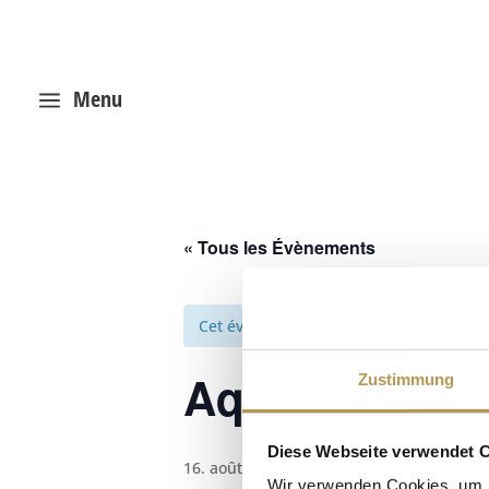
Menu
a
« Tous les Évènements
Cet évènement est passé.
Aqua Gym ave
Zustimmung
Diese Webseite verwendet 
16. août 2025, 15h00
-
15h30
Wir verwenden Cookies, um I