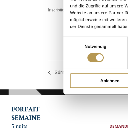
und die Zugriffe auf unsere 
Inscription nécessaire !
Website an unsere Partner fü
möglicherweise mit weiteren
Ajouter au c
der Dienste gesammelt habe
Einwilligungsauswahl
Notwendig
Séminaire d’herboristerie sur les s
Ablehnen
FORFAIT
SEMAINE
5 nuits