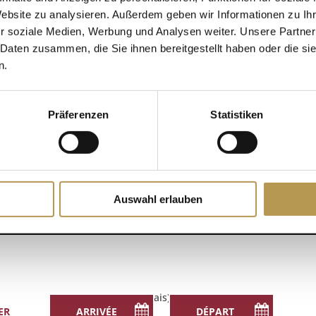
Website zu analysieren. Außerdem geben wir Informationen zu I
r soziale Medien, Werbung und Analysen weiter. Unsere Partner
DÉTAILS
 Daten zusammen, die Sie ihnen bereitgestellt haben oder die s
alendrier
n.
Date :
16. août 2025
Heure :
Präferenzen
Statistiken
15h00 - 15h30
entiers de promenade avec Monika
Auswahl erlauben
English
(
Anglais
)
Français