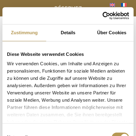
RÉSERVEZ
Zustimmung
Details
Über Cookies
Menu
a
Diese Webseite verwendet Cookies
VOTRE AVANTAGE - RÉSERVATION
Wir verwenden Cookies, um Inhalte und Anzeigen zu
DIRECTE
« Tous les Évènements
personalisieren, Funktionen für soziale Medien anbieten
zu können und die Zugriffe auf unsere Website zu
analysieren. Außerdem geben wir Informationen zu Ihrer
Cet évènement est passé.
Verwendung unserer Website an unsere Partner für
Aqua Gym avec Manuel
soziale Medien, Werbung und Analysen weiter. Unsere
Partner führen diese Informationen möglicherweise mit
30. septembre 2025, 16h15
-
16h45
weiteren Daten zusammen, die Sie ihnen bereitgestellt
haben oder die sie im Rahmen Ihrer Nutzung der Dienste
Inscription nécessaire !
gesammelt haben.
Einwilligungsauswahl