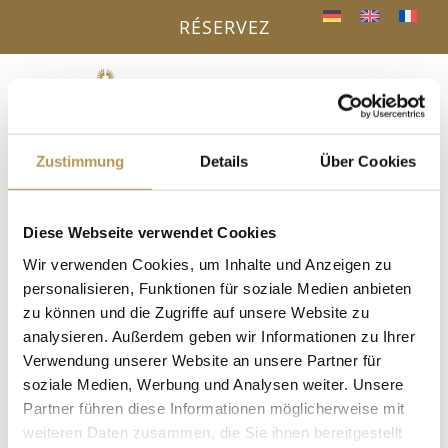
RÉSERVEZ
Menu
a
Zustimmung
Details
Über Cookies
VOTRE AVANTAGE - RÉSERVATION
DIRECTE
« Tous les Évènements
Diese Webseite verwendet Cookies
Wir verwenden Cookies, um Inhalte und Anzeigen zu
Cet évènement est passé.
personalisieren, Funktionen für soziale Medien anbieten
zu können und die Zugriffe auf unsere Website zu
Infusion + peeling au sel avec
analysieren. Außerdem geben wir Informationen zu Ihrer
Verwendung unserer Website an unsere Partner für
Ramon
soziale Medien, Werbung und Analysen weiter. Unsere
13. septembre 2025, 17h00
-
17h15
Partner führen diese Informationen möglicherweise mit
weiteren Daten zusammen, die Sie ihnen bereitgestellt