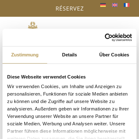
RÉSERVEZ
Menu
a
Zustimmung
Details
Über Cookies
VOTRE AVANTAGE - RÉSERVATION
DIRECTE
« Tous les Évènements
Diese Webseite verwendet Cookies
Wir verwenden Cookies, um Inhalte und Anzeigen zu
Cet évènement est passé.
personalisieren, Funktionen für soziale Medien anbieten
zu können und die Zugriffe auf unsere Website zu
Marché aux gâteaux à Wolfach
analysieren. Außerdem geben wir Informationen zu Ihrer
18. décembre 2025, 10h00
-
22h00
Verwendung unserer Website an unsere Partner für
soziale Medien, Werbung und Analysen weiter. Unsere
Le « Kuchenmarkt » est l’une des plus anciennes foires de
Partner führen diese Informationen möglicherweise mit
Wolfach et tire son nom des « Spitzwecken » spécialement
weiteren Daten zusammen, die Sie ihnen bereitgestellt