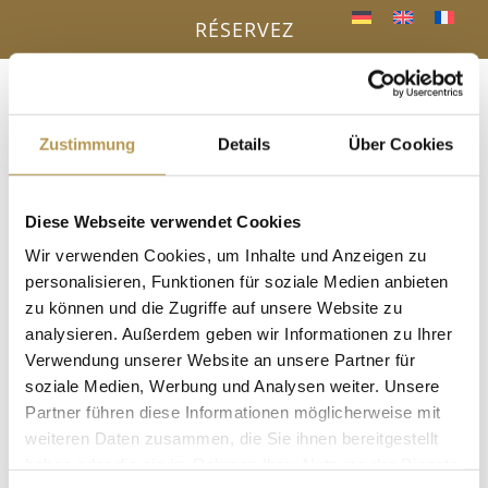
RÉSERVEZ
Menu
a
Zustimmung
Details
Über Cookies
VOTRE AVANTAGE - RÉSERVATION
Diese Webseite verwendet Cookies
DIRECTE
« Tous les Évènements
Wir verwenden Cookies, um Inhalte und Anzeigen zu
personalisieren, Funktionen für soziale Medien anbieten
Cet évènement est passé.
zu können und die Zugriffe auf unsere Website zu
analysieren. Außerdem geben wir Informationen zu Ihrer
Peeling au sel avec Nancy
Verwendung unserer Website an unsere Partner für
soziale Medien, Werbung und Analysen weiter. Unsere
13 mai, 18h00
-
18h15
Partner führen diese Informationen möglicherweise mit
weiteren Daten zusammen, die Sie ihnen bereitgestellt
dans le sauna à vapeur, inscription obligatoire !
haben oder die sie im Rahmen Ihrer Nutzung der Dienste