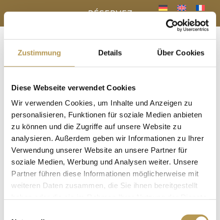
RÉSERVEZ
Zustimmung
Details
Über Cookies
Menu
a
Diese Webseite verwendet Cookies
VOTRE AVANTAGE - RÉSERVATION
Wir verwenden Cookies, um Inhalte und Anzeigen zu
DIRECTE
« Tous les Évènements
personalisieren, Funktionen für soziale Medien anbieten
zu können und die Zugriffe auf unsere Website zu
analysieren. Außerdem geben wir Informationen zu Ihrer
Cet évènement est passé.
Verwendung unserer Website an unsere Partner für
Voyage olfactif avec Esther
soziale Medien, Werbung und Analysen weiter. Unsere
Partner führen diese Informationen möglicherweise mit
25. juillet 2025, 15h30
-
15h50
weiteren Daten zusammen, die Sie ihnen bereitgestellt
haben oder die sie im Rahmen Ihrer Nutzung der Dienste
Dans le sauna panoramique
gesammelt haben.
Einwilligungsauswahl