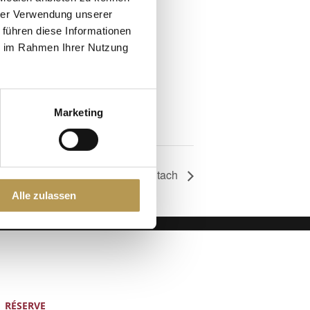
hrer Verwendung unserer
 führen diese Informationen
ie im Rahmen Ihrer Nutzung
25
Marketing
h30
Visite guidée de la ville de Schiltach
Alle zulassen