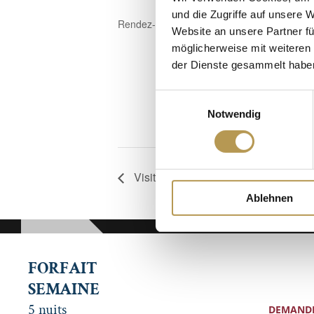
und die Zugriffe auf unsere 
Rendez-vous dans la salle de gymnastique, in
Website an unsere Partner fü
möglicherweise mit weiteren
der Dienste gesammelt habe
Einwilligungsauswahl
Notwendig
Visite guidée de la tannerie Trautwe
Ablehnen
FORFAIT
SEMAINE
5 nuits