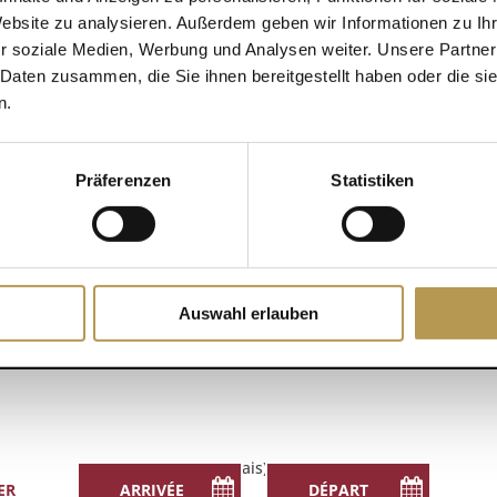
Website zu analysieren. Außerdem geben wir Informationen zu I
scription obligatoire !
r soziale Medien, Werbung und Analysen weiter. Unsere Partner
DÉTAILS
 Daten zusammen, die Sie ihnen bereitgestellt haben oder die s
Ajouter au calendrier
n.
Date :
22. août 20
Heure :
Präferenzen
Statistiken
14h30 - 15
in à Schiltach
Auswahl erlauben
English
(
Anglais
)
Français