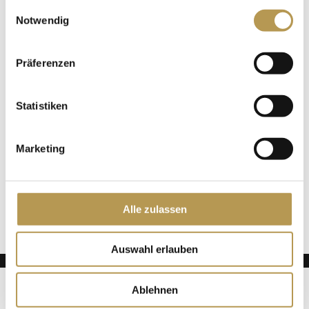
gesammelt haben.
Einwilligungsauswahl
Notwendig
Ajouter au calendrier
Präferenzen
DÉTAILS
Statistiken
Date :
22 avril
Marketing
Heure :
14h00 - 14h15
Alle zulassen
Sauna infusion avec Nancy
Sauna infusion avec Nancy
Auswahl erlauben
FORFAIT
English
(
Anglais
)
Français
Ablehnen
SEMAINE