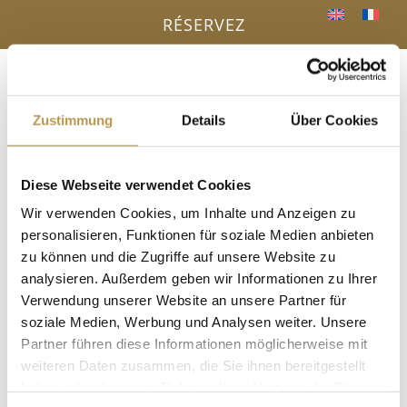
RÉSERVEZ
Menu
a
Zustimmung
Details
Über Cookies
VOTRE AVANTAGE - RÉSERVATION
Diese Webseite verwendet Cookies
DIRECTE
« Tous les Évènements
Wir verwenden Cookies, um Inhalte und Anzeigen zu
personalisieren, Funktionen für soziale Medien anbieten
Cet évènement est passé.
zu können und die Zugriffe auf unsere Website zu
analysieren. Außerdem geben wir Informationen zu Ihrer
Peeling au sel avec Nancy
Verwendung unserer Website an unsere Partner für
soziale Medien, Werbung und Analysen weiter. Unsere
22 avril, 14h00
-
14h15
Partner führen diese Informationen möglicherweise mit
weiteren Daten zusammen, die Sie ihnen bereitgestellt
dans le sauna à vapeur, inscription obligatoire !
haben oder die sie im Rahmen Ihrer Nutzung der Dienste