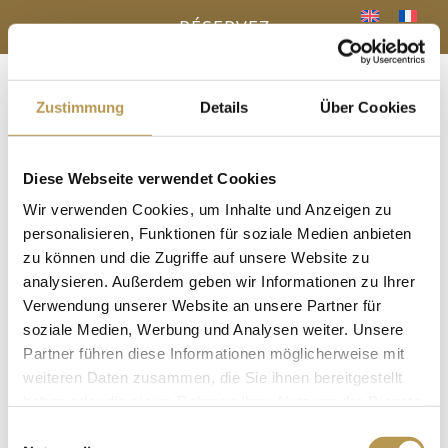
RÉSERVEZ
Zustimmung
Details
Über Cookies
Menu
a
Diese Webseite verwendet Cookies
VOTRE AVANTAGE - RÉSERVATION
Wir verwenden Cookies, um Inhalte und Anzeigen zu
DIRECTE
« Tous les Évènements
personalisieren, Funktionen für soziale Medien anbieten
zu können und die Zugriffe auf unsere Website zu
analysieren. Außerdem geben wir Informationen zu Ihrer
Cet évènement est passé.
Verwendung unserer Website an unsere Partner für
Sauna infusion avec Nancy
soziale Medien, Werbung und Analysen weiter. Unsere
Partner führen diese Informationen möglicherweise mit
22 avril, 13h30
-
13h45
weiteren Daten zusammen, die Sie ihnen bereitgestellt
haben oder die sie im Rahmen Ihrer Nutzung der Dienste
dans le sauna panoramique
gesammelt haben.
Einwilligungsauswahl